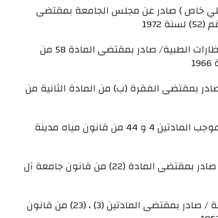
خلي خاص ) صادر عن مجلس الجامعة بمقتضى
نظام ممارسة مهن فحص البصر وتجهيز النظارات الطبية/ صادر بمقتضى المادة 58 من
ادر بمقتضى الفقرة (ب) من المادة الثانية من
نظام مصلحة مياه امانة العاصمة / صادر بموجب المادتين 4 و 44 من قانون مياه مدينة
نظام صندوق التبرعات في جامعة آل البيت صادر بمقتضى المادة (22) من قانون جامعة آل
نظام تشكيل محكمة صلح في بلدة الرصيفة / صادر بمقتضى المادتين (3) ، (23) من قانون