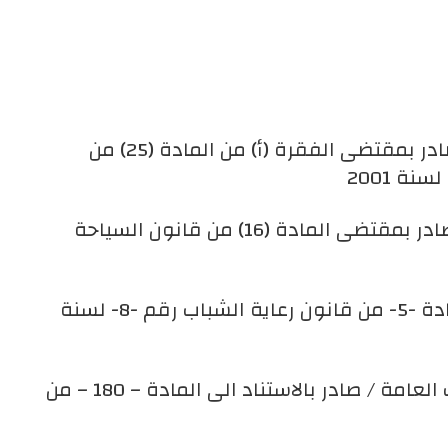
نظام الموظفين في الجامعة الهاشمية/صادر بمقتضى الفقرة (أ) من المادة (25) من
نظام مكاتب وشركات السياحة والسفر / صادر بمقتضى المادة (16) من قانون السياحة
نظام الاتحادات الرياضية صادر بمقتضى المادة -5- من قانون رعاية الشباب رقم -8- لسنة
نظام اتعاب الاشراف على اجتماعات الهيئات العامة / صادر بالاستناد الى المادة – 180 – من