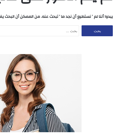
يبدوا أننا لم ’ نستطيع أن نجد ما ’ تبحث عنه. من الممكن أن البحث يف
البحث
عن: