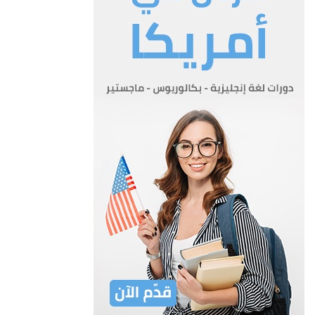
العلاقة لمكافحة الفساد والوقاية منه .
ب- الكشف عن مواطن الفساد بجميع أشكاله بما في ذلك الفساد
المالي والإداري وكذلك الواسطة والمحسوبية إذا شكلت اعتداء على
حقوق الغير وعلى المال العام.
ج- توفير مبادئ المساواة وتكافؤ الفرص والعدالة .
د- مكافحة اغتيال الشخصية.
هـ- التعاون في تقديم وطلب المساعدة القانونية الدولية حال توافر
شروط تقديمها من خلال القنوات الرسمية 0
المادة 5
المادة (5):-
يعتبر فساداً لغايات هذا القانون ما يلي:
أ- الجرائم المخلة بواجبات الوظيفة الواردة في قانون العقوبات رقم
(16) لسنة 1960 وتعديلاته.
ب- الجرائم المخلة بالثقة العامة الواردة في قانون العقوبات رقم
(16) لسنة 1960 وتعديلاته.