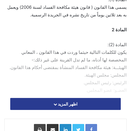
يسمى هذا القانون ( قانون هيئة مكافحة الفساد لسنة 2006) ويعمل
به بعد ثلاثين يوماً من تاريخ نشره في الجريدة الرسمية.
المادة 2
المادة (2):
يكون للكلمات التالية حيثما وردت في هذا القانون ، المعاني
المخصصة لها أدناه، ما لم تدل القرينة على غير ذلك:-
الهيئـــة: هيئة مكافحة الفساد المنشأة بمقتضى أحكام هذا القانون.
المجلس: مجلس الهيئة.
الرئيس: رئيس المجلس.
العضـو: عضو المجلس.
اظهر المزيد
المادة 3
Facebook
Twitter
LinkedIn
مشاركة عبر البريد
طباعة