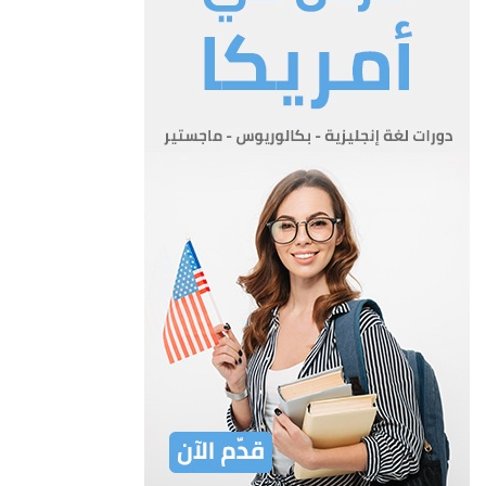
النباتية التي يتم تحديدها بالنظام الصادر بمقتضى احكام
هذا القانون.
المادة 4
المادة 4 –
أ – ينظم في الوزارة تحت إشراف المسجل سجل يسمى (سجل
الأصناف النباتية الجديدة) تدون أو تحفظ فيه جميع البيانات المتعلقة
بالأصناف النباتية الجديدة و تسميتها وأسماء مستنبطيها وعناوينهم
وشهادات التسجيل وما طرأ عليها من إجراءات وتصرفات
بما في ذلك:
1 – أي تحويل أو تنازل أو نقل ملكية أو ترخيص من مالكها للغير
باستعمالها مع مراعاة ما في عقد الترخيص من سرية.
2 – الرهن أو الحجز الذي يوقع على الصنف المحمي أو أي قيد على
استعماله.
ب – يحق للجمهور الاطلاع على السجل والوثائق المتعلقة بالحقوق