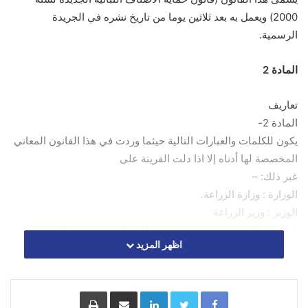
2000) ويعمل به بعد ثلاثين يوما من تاريخ نشره في الجريدة
الرسمية.
المادة 2
تعاريف
المادة 2-
يكون للكلمات والعبارات التالية حيثما وردت في هذا القانون المعاني
المخصصة لها أدناه إلا اذا دلت القرينة على
غير ذلك: –
الوزارة : وزارة الزراعة.
الوزير : وزير الزراعة
التصنيف النباتي : تدرّج النباتات في المملكة النباتية من المجموعة
اظهر المزيد
الى الرتبة الى العائلة الى الجنس الى النوع
الى الصنف 0
الصنف : أي مجموعة نباتية تقع في أدنى رتبة في التصنيف النباتي
Facebook
Twitter
LinkedIn
مشاركة عبر البريد
طباعة
الواحد سواء أكان مستوفيا أم غير مستوف لشروط منح