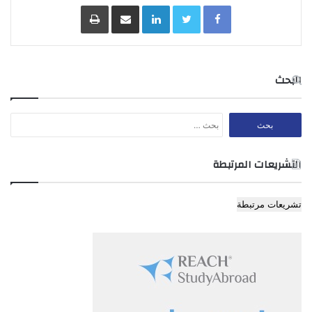
Facebook
Twitter
LinkedIn
مشاركة عبر البريد
طباعة
تقدر مصادر التمويل في هذا القانون بمبلغ (843.200.000) دينار
ويستخدم هذا المبلغ لتغطية عجز الموازنة ولتسديد اقساط
البحث
القروض الداخلية والخارجية.
البحث
عن:
المادة 4
التشريعات المرتبطة
تخصص القروض والمساعدات المالية الانمائية المتعاقد عليها لتمويل
مشاريع محددة في هذا القانون ، ويستثنى من ذلك اتفاقيات
تشريعات مرتبطة
المنح الفنية التي خصصت اموالها لنشاطات اقتصادية محددة فتنفق
حسب نصوص هذه الاتفاقيات.
المادة 5
أ- يتم الانفاق من المخصصات المرصودة في هذا القانون بناء على