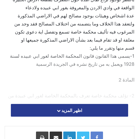
الواقعة في وادي الاردن والمعروفة بغور ابي عبيده ولادعاء
عدة اشخاص وهيئات بوجود مصالح لهم في الاراضي المذكورة
ولتعقد هذا الخلاف وما يتضمنه من اختلاف المصالح فقد وجد من
المرغوب فيه تأليف محكمة خاصة تسمع وتفصل اية دعوى تكون
معلقة او قد تقام فيما بعد بشأن الاراضي المذكورة جميعها او
قسم منها وتقرر ما يلي:
1-يسمى هذا القانون قانون المحكمة الخاصة لغور ابي عبيده لسنة
1928 ويعمل به من تاريخ نشره في الجريدة الرسمية
المادة 2
2- تؤلف محكمة خاصة تعرف بالمحكمة الخاصة لغور ابي عبيدة من
رئيس وعضوين يعينون بامر خطي موقع من ناظر العدلية يصادق
اظهر المزيد
عليه سمو الامير المعظم
المادة 3
Facebook
Twitter
LinkedIn
مشاركة عبر البريد
طباعة