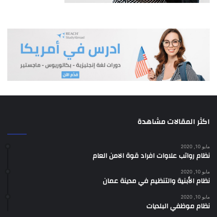
اجل ذلك لها ان تستشير في مسائل القوانين الشرعية المختلف عليها
شخصا او شخصين من المتعلمين في الاحكام الشرعية اذا
رأت انه من المناسب عمل ذلك الا انها ليست مقيدة باتباع الرأي
الذي حصلت عليه بهذه الصورة.
المادة 8
8-يجوز لاي فريق احيلت قضيته على المحكمة الخاصة وفاقا لاحكام
هذا القانون ان ينيب عنه في المحكمة الخاصة محاميا او
شخصا آخر مفوضا بوكالة حسب الاصول ليحضر المحاكمة ويرافع عنه
اكثر المقالات مشاهدة
على انه لا يسمح لاكثر من شخصين ان يحضرا بالنيابة عن
اي الفريقين
مايو 10, 2020
نظام رواتب علاوات افراد قوة الامن العام
المادة 9
مايو 10, 2020
نظام الأبنية والتنظيم في مدينة عمان
9- الرسوم التي يجب استيفاؤها في الدعاوي المحولة على المحكمة
مايو 10, 2020
الخاصة هي الرسوم المذكورة في القوانين والانظمة المتعلقة
نظام موظفي البلديات
برسوم المحاكم في الدعاوي الحقوقية