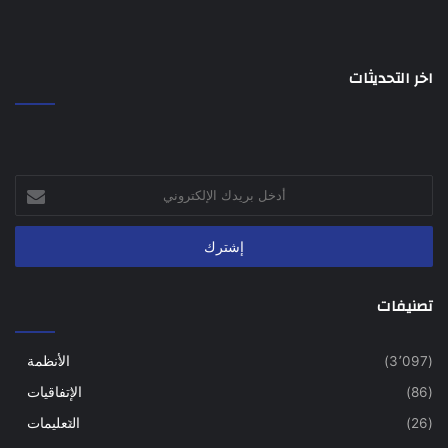
المادة 10
اخر التحديثات
10- اذا لم يتمكن رئيس المحكمة الخاصة او احد اعضائها من الحضور
في احدى الجلسات لاي سبب كان فانه يجوز لناظر العدلية
بمصادقة سمو الامير المعظم ان يعين شخصا آخر ليقوم مقامه
أدخل
بريدك
الإلكتروني
تصنيفات
(3٬097)
الأنظمة
(86)
الإتفاقيات
(26)
التعليمات