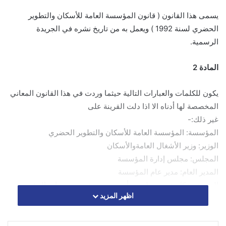
يسمى هذا القانون ( قانون المؤسسة العامة للأسكان والتطوير
الحضري لسنة 1992 ) ويعمل به من تاريخ نشره في الجريدة
الرسمية.
المادة 2
يكون للكلمات والعبارات التالية حيثما وردت في هذا القانون المعاني
المخصصة لها أدناه الا اذا دلت القرينة على
غير ذلك:-
المؤسسة: المؤسسة العامة للأسكان والتطوير الحضري
الوزير: وزير الأشغال العامةوالأسكان
المجلس: مجلس إدارة المؤسسة
المدير العام: مدير عام المؤسسة
المستفيد: كل شخص طبيعي أو معنوي ينتفع من خدمات المؤسسة.
اظهر المزيد
العقار: قطعة الأرض وما أنشيء أو سينشأ عليها من بناء.
الوحدة السكنية : البناء المعد للسكن الذي يخصص للمستفيد بموجب
احكام هذا القانون او البناء الذي ينشئه