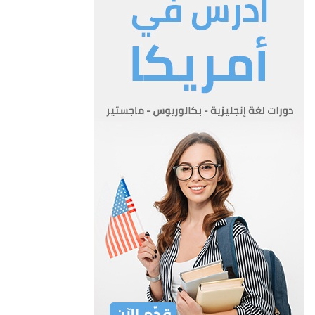
المادة 4
أعتبارا من نفاذ هذا القانون تصبح المؤسسة الخلف القانوني
والواقعي لكل من مؤسسة الاسكان ودائرة التطوير
الحضري وتؤول اليها جميع مشاريعهما وموجوداتهما وحقوقهما
وأملاكهما المنقولة وغير المنقوله كما تتحمل جميع
الالتزامات المترتبة عليهما بما في ذلك العقود التي كانت قد أبرمت
لاغراض الاسكان والتطوير الحضري وتعتبر
كأنها أبرمت مع المؤسسة.
المادة 5
يصبح جميع الموظفين والمستخدمين والعمال التابعين لمؤسسة
الاسكان ودائرة التطوير الحضري عند العمل بهذا القانون موظفين
ومستخدمين وعمالا في المؤسسة وينقلون للعمل فيها مع جميع
حقوقهم والإلتزامات المترتبة عليهم.