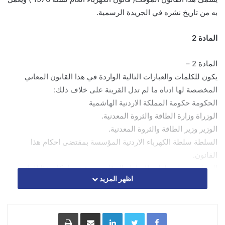
به من تاريخ نشره في الجريدة الرسمية.
المادة 2
المادة 2 –
يكون للكلمات والعبارات التالية الواردة في هذا القانون المعاني
المخصصة لها ادناه ما لم تدل القرينة على خلاف ذلك:
الحكومة حكومة المملكة الاردنية الهاشمية
الوزراة وزارة الطاقة والثروة المعدنية.
الوزير وزير الطاقة والثروة المعدنية.
السلطة سلطة الكهرباء الاردنية المؤسسة بمقتضى احكام هذا
القانون.
المجلس مجلس ادارة السلطة المؤلف بمقتضى احكام هذا القانون.
اظهر المزيد
المستهلك اي شخص طبيعي او اعتباري يتزود او يحق له ان يتزود
بالطاقة من السلطة او من اصحاب المشاريع.
اللوازم الكهربائية اللوازم والاجهزة والاسلاك والادوات المعدة
Facebook
Twitter
LinkedIn
مشاركة عبر البريد
طباعة
لاستعمال المستهلكين للكهرباء.