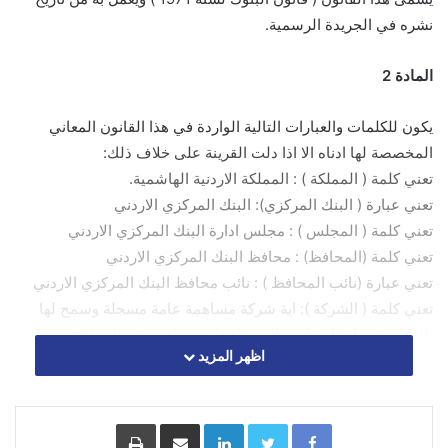
نشره في الجريدة الرسمية.
المادة 2
يكون للكلمات والعبارات التالية الواردة في هذا القانون المعاني
المخصصة لها ادناه الا اذا دلت القرينة على خلاف ذلك:
تعني كلمة ( المملكة ) : المملكة الاردنية الهاشمية.
تعني عبارة ( البنك المركزي): البنك المركزي الاردني
تعني كلمة ( المجلس ) : مجلس ادارة البنك المركزي الاردني
تعني كلمة (المحافظ) : محافظ البنك المركزي الاردني
تعني عبارة (نائب المحافظ ) : نائب محافظ البنك المركزي الاردني
تعني كلمة ( الشركة ): اية شركة مساهمة عامة مسجلة وسمح لها
بالعمل وفق احكام قانون الشركات المعمول به في المملكة.
اظهر المزيد
تعني عبارة البنك المرخص: الشركة التي رخص لها بتعاطي الاعمال
المصرفية وفق احكام هذا القانون كما تشمل الشركة التي
يرخص لها بالتعامل حصرا وفق احكام الشريعة الاسلامية حسب عقد
Facebook
Twitter
LinkedIn
مشاركة عبر البريد
طباعة
تأسيسها ونظامها الداخلي اللذين يوافق عليها البنك المركزي.