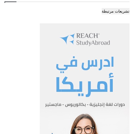
تشريعات مرتبطة
المادة 3
المادة 3- عملة الحساب والسداد.
يجب أن تتم جميع المعاملات المالية الخاصة بهذا البروتوكول بالفرنك
الفرنسي.
المادة 4
المادة 4- فترة استغلال قرض الخزينة الفرنسي.
لاستغلال قرض الخزينة الفرنسي الوارد في المادة – 1- اعلاه يتطلب
ان يتم ابرام العقود لغاية نهاية عام 1993 كحد نهائي
كما ان القرار النهائي للموافقة على كل عقد بموجب شروط هذا
البروتوكول يجب ان تتم خلال ثلاثة اشهر بعد ذلك التاريخ
كحد نهائي.