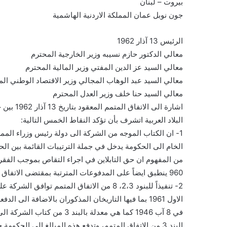
بيروت – لبنان
جون نوبل عمان المملكة الاردنية الهاشمية
الرئيس 13 آذار 1962
معالي الدكتور حازم نسيبه وزير الخارجية المحترم
معالي السيد عز الدين المفتي وزير المالية المحترم
معالي السيد عبد الوهاب المجالي وزير الاقتصاد الوطني ال
معالي السيد حنا خلف وزير العدل المحترم
اشارة الى الاتفاق المتمم المعقود بتاريخ 13 آذار 1962 بين حكومة المملكة الاردنية الهاشمية وشركة خط الانابيب عبر
البلاد العربية اتشرف بأن تؤكد النقاط الخمس التالية:
1- ان الكتاب الموجه من الشركة الى دولة رئيس وزراء المملكة الاردنية الهاشمية بتاريخ 31 آذار 1960 بشأن مبيعات الزيت
الخام الى الحكومة يدخل في جملة الترتيبات القائمة بين الحكومة والشركة والمؤك
من المفهوم ان حق التابلاين في اجراء التقاص بموجب الفقرة (13) من البند (أ) من الكتاب المذكور المؤرخ في 31
960 ينطبق ايضاً على المدفوعات المترتبة بمقتضى الاتفاق المتمم المؤرخ بتاريخ هذا الكتاب.
2- تنفيذاً للبنود 2،3، 8 من الاتفاق المتمم توافق الشركة على ان تدفع عن المدة من 1 تشرين الثاني 1961 لغاية 31 كانون
الاول 1961 بما فيها التاريخان المذكوران بالاضافة الى الدفعة المتبقى دفعها وفقاً للمادة الرابعة من الاتفاقية المؤرخة
في 8 آب 1946 كما هي معدلة بالبند 3 من كتاب الشركة الى الحكومة المؤرخ في 8 تموز 1950، مبلغاً يحسب بمقتضى احكام
البند 3 من الاتفاق المتمم، وتدفع هذه المبالغ الى الحكومة خلال (10) عشرة ايام تلي تاريخ نفاذ القانون الذي تصدره