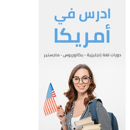
1985 م او في اي تاريخ لاحق يتفق عليه بين الصندوق والمقترض
البند 2-5 يدفع المقترض تكلفة القرض بسعر ثلاثة في المائة (3%)
سنويا عن المبالغ المسحوبة من اصل القرض وغير المسددة
البند 2-6 تدفع تكلفة القرض والتكاليف الاخرى كل ستة اشهر في
اول مارس واول سبتمبر من كل سنة
البند 2-7 مدة القرض عشرون سنة منها فترة سماح قدرها خمس
سنوات ويسدد المقترض اصل القرض طبقا لجدول السداد الموضح
في الجدول رقم (3) بهذه الاتفاقية
المادة 3
المادة الثالثة