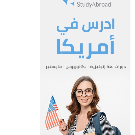
أ- تكون الدرجات في الملاك ورواتبها والزيادات السنوية كمايلي:
الدرجة ادنى مربوطها بالدينار اعلى مربوطها بالدينار الزيادة المئوية
بالدينار
الاولى 205 277 .ر8
الثانية 147 5ر196 5ر5
الثالثة 105 141 5ر4
الرابعة 75 5ر99 5ر3
الخامسة 53 5ر70 5ر2
السادسة 40 48 .ر2
ب- اذا بلغ الموظف أعلى مربوط الدرجة التي يشغلها ولم يرفع الى
درجة أعلى لأي سبب من الاسباب فيمنح الزيادة السنوية
المقررة لدرجته لمدة اقصاها خمس سنوات.
ج- يصرف لكل موظف مكافآه تعادل راتب شهر مع العلاوات في كل
سنة وتدفع في نهاية تلك السنة ولا تصرف هذه المكافآة عن
المدة التي لا يتقاضى فيها الموظف راتبا لأي سبب من الاسباب.