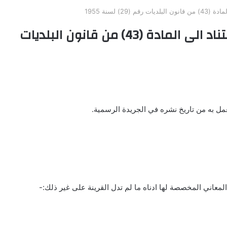
) لسنة 1955
نظام موظفي البلديات/ صادر بالاستناد الى المادة (43) من قانون البلديات
المعاني المخصصة لها ادناه ما لم تدل القرينة على غير ذلك:-