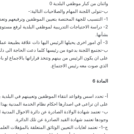
واثنان من كبار موظفي البلدية 0
ب-تتولى اللجنة المهام والصلاحيات التالية:-
1- التنسيب للجهة المختصة بتعيين الموظفين وترفيعهم وتعديل اوضاعهم وسائر الامور المتعلقة بهم وفقا لاحكام هذا النظام.
2- دراسة الاحتياجات التدريبية لموظفي البلدية لرفع مستوى ادائهم وتحسين نوعية العمل واجراءاته وتقديم التوصيات المناسبة
بشأنها.
3- أي امور اخرى يحيلها الرئيس اليها ذات علاقة بطبيعة عملها.
ب-تجتمع اللجنة بدعوة من رئيسها كلما دعت الحاجة الى ذلك 
على ان يكون الرئيس من بينهم وتتخذ قراراتها بالاجماع او
الذي صوت معه رئيس الاجتماع.
المادة 6
أ- تحدد اسس وقواعد انتقاء الموظفين وتعيينهم في البلدية 
على ان تراعى في اصدارها احكام نظام الخدمة المدنية بهذا 
ب- تعتمد شهادة الولادة الصادرة عن دائرة الاحوال المدني
وجودها تعتمد شهادة القيد الصادرة عن تلك الدائرة.
ج-1- تعتمد لغايات التعيين الوثائق المتعلقة بالمؤهلات العلمية والخبرات العملية لطالب التعيين ويجوز له الاعتراض