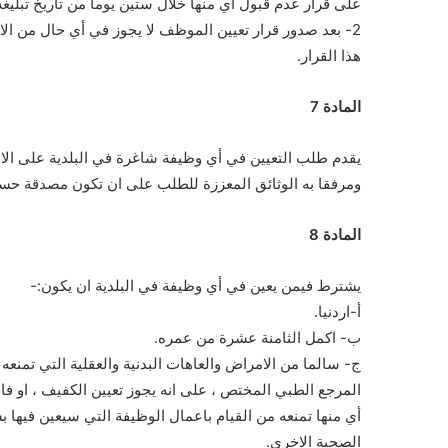
على قرار عدم قبول أي منها خلال ستين يوما من تاريخ تبليغه
2- بعد صدور قرار تعيين الموظف لا يجوز في أي حال من الاحوال قبول وثائق عن أي مؤهلات او خبرات اذا قدمها بقصد تعديل
هذا القرار.
المادة 7
يقدم طلب التعيين في أي وظيفة شاغرة في البلدية على الانمو
ومرفقا به الوثائق المعززة للطلب على ان تكون مصدقة حس
المادة 8
يشترط فيمن يعين في أي وظيفة في البلدية ان يكون:-
أ-اردنيا.
ب- اكمل الثامنة عشرة من عمره.
ج- سالما من الامراض والعاهات البدنية والعقلية التي تمنع
المرجع الطبي المختص ، على انه يجوز تعيين الكفيف ، او فاق
أي منها تمنعه من القيام باعمال الوظيفة التي سيعين فيها 
الصحية الاخرى.