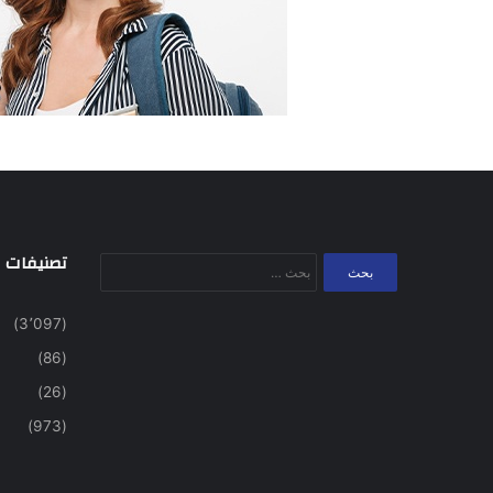
تصنيفات
البحث
عن:
(3٬097)
(86)
(26)
(973)