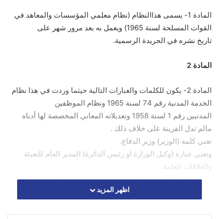
المادة 1- يسمى هذاالنظام (نظام معلمي المؤسسات والمعاهد في
القوات المسلحة لسنة 1965) ويعمل به بعد مرور شهر على
تاريخ نشره في الجريدة الرسمية.
المادة 2
المادة 2- يكون للكلمات والعبارات التالية حيثما وردت في هذا نظام
الخدمة المدنية رقم 74 لسنة 1965 ونظام الموظفين
المدنيين رقم 1 لسنة 1958 وتعديلاته المعاني المخصصة لها أدناه
مالم تدل القرينة على خلاف ذلك .
تعني كلمة (الوزير) وزير الدفاع.
وتعني عبارة (وكيل الوزارة او رئيس الدائرة) المدير العام للتعبئة
والعلاقات العامة .
وتعني كلمة (الموظف) كل شخص معين بقرار من المرجع المختص
اظهر المزيد
في وظيفة مصنفة او غير مصنفة داخله في ملاك معلمي المؤسسات
التعليمية والمعاهد في القوات المسلحة وكل شخص يعين بعقد
بموجب احكام هذا النظام .