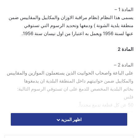
المادة 1 –
يسمى هذا النظام (نظام مراقبة الاوزان والمكاييل والمقاييس ضمن
منطقة بلدية الشونة ) ودمغها وتحديد الرسوم التي تستوفي
عنها لسنة 1956 ويعمل به اعتبارا من اول نيسان سنة 1956.
المادة 2
المادة 2 –
على الباعة واصحاب الحوانيت الذين يستعملون الموازين والمقاييس
والمكاييل ضمن حوانيتهم داخل المنطقة البلدية ان يدمغوها
بخاتم البلدية المخصص للدمغ على ان تستوفي الرسوم التالية:
فلس
50 عن كل قطعة تدمغ مجدداً.
15 عن معاينة كل قطعة.
اظهر المزيد
اما الباعة المتجولون الذين ليس لهم اماكن مخصصة لتعاطي
اعمالهم فيها فتستوفي الرسوم التالية:
فلس