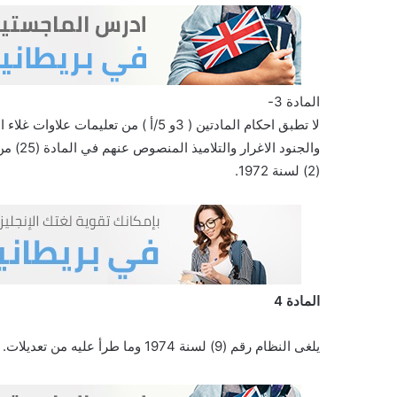
المادة 3-
لا تطبق احكام المادتين ( 3و 5/أ ) من تعليمات علاوات غلاء المعيشة لسنة 1951 على المرشحين والوكلاء والتلاميذ العسكريين
والجنود الاغرار والتلاميذ المنصوص عنهم في المادة (25) من قانون خدمة الافراد في القوات المسلحة الاردنية رقم
(2) لسنة 1972.
المادة 4
يلغى النظام رقم (9) لسنة 1974 وما طرأ عليه من تعديلات.