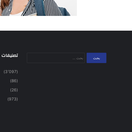
تصنيفات
البحث
عن:
(3٬097)
(86)
(26)
(973)