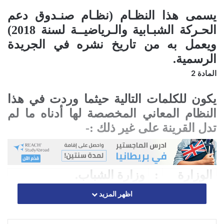
يسمى هذا النظـام (
نظـام صنـدوق دعم
الحـركة الشبـابية والـرياضيــة لسنة 2018
)
ويعمل به من تاريخ نشره في الجريدة
الرسمية
.
المادة 2
يكون للكلمات التالية حيثما وردت في هذا
النظام المعاني المخصصة لها أدناه ما لم
تدل القرينة على غير ذلك :-
الوزارة
:
وزارة الشباب.
اظهر المزيد
الوزير
:
وزير الشباب.