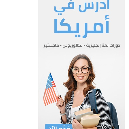
الشبابية.
ب- تنتخب اللجنة من بين أعضائها نائبا
للرئيس في أول اجتماع لها .
ج- تكون مدة عضوية الأعضاء المنصوص
عليهم في البندين (3) و(4) من الفقرة (أ) من
هذه المادة سنتين قابلة للتجديد.
المادة 4
أ- تتولى اللجنة المهام والصلاحيات التالية:-
1- وضع أسس ومعايير تقديم الدعم
للجهات الشبابية والرياضية بما في ذلك
المساهمة في الأبنية والمنشآت والمرافق
الشبابية والرياضية وغيرها من المشاريع.
2- تحديد أوجه الإنفاق وأولوياته بمقتضى
خطة عمل سنوية استنادا للأسس التي
تحددها اللجنة.