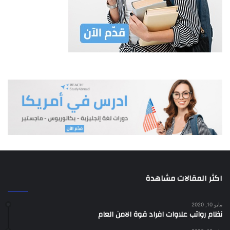
المادة 6
تتولى اللجنة المهام والصلاحيات التالية:-
أ-رسم خطة عمل الصندوق ووضع البرامج اللازمة لتنفيذها.
ب-اتخاذ القرار بصرف القروض للمشتركين وفقا لاحكام هذا النظام.
ج-تحديد اوجه استثمار اموال الصندوق وتنمية موارده المالية ضمن
الحد الآمن للاستثمار في ضوء الدراسة الاكتوارية المشار
اليها في الفقرة (و) من المادة (8) من هذا النظام.
د-اقـرار حسابات الصنــدوق والبيانات المالية الختامية لسنته المالية
المنتهية.
هـ- تشكيل لجان الجرد السنوي والتدقيق المالي.
و-اعتماد بنك او اكثر تودع فيه اموال الصندوق.
ز-البت في أي خلاف قد ينشأ نتيجة تنفيذ احكام هذا النظام شريطة
عدم تعارض قراراتها مع احكامه.
اكثر المقالات مشاهدة
المادة 7
مايو 10, 2020
نظام رواتب علاوات افراد قوة الامن العام
أ- تجتمع اللجنة بدعوة من رئيسها كلما دعت الحاجة ويتكون النصاب