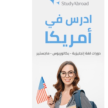
أ- يكون الاشتراك في الصندوق الزامياً طيلة مدة الخدمة الفعلية
للمشترك في الدفاع المدني وينتهي هذا الاشتراك بانتهاء
خدمته او بترفيعه لرتبة ضابط.
ب-يقتطع من راتب المشترك بدل اشتراك شهري مقداره خمسة
دنانير ولهذه الغاية يعتبر جزء الشهر شهراً كاملاً.
المادة 5
أ- يتولى ادارة الصندوق والاشراف على شؤونه لجنة تسمى ( لجنة
ادارة الصندوق ) مؤلفة من خمسة ضباط يسميهم المدير العام
ويرأسها الضابط الاعلى رتبة من بينهم
ب-يعين المدير العام ضابطاً مالياً من المديرية العامة لمراقبة اعمـال
الصنـدوق.
ج-يعين المدير العام بتنسيب من رئيس اللجنة احد ضباط الدفاع
المدني سكرتيراً للجنة يتولى اعداد جدول اعمالها و تدوين
محاضر جلساتها وقراراتها ومتابعة تنفيذها وحفظ سجلاتها.