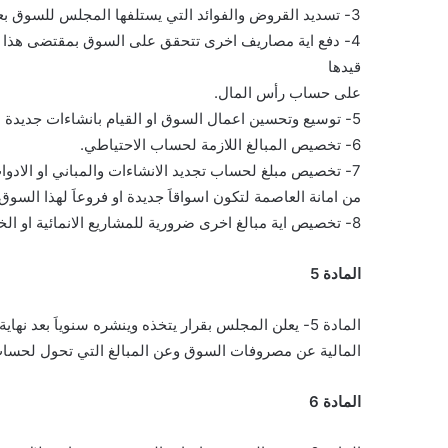
3- تسديد القروض والفوائد التي يستلفها المجلس للسوق بعد بدء العمل بهذا النظام.
4- دفع اية مصاريف اخرى تتحقق على السوق بمقتضى هذا ا
قيدها
على حساب رأس المال.
5- توسيع وتحسين اعمال السوق او القيام بانشاءات جديدة او زيادة رأس ماله.
6- تخصيص المبالغ اللازمة لحساب الاحتياطي.
7- تخصيص مبلغ لحساب تجديد الانشاءات والمباني او الادوات والاليات التي يحتاجها السوق او يقتضى اقامتها في اي منطقة
من امانة العاصمة لتكون اسواقاَ جديدة او فروعاَ لهذا السوق.
8- تخصيص اية مبالغ اخرى ضرورية للمشاريع الانمائية او الخدمات العامة.
المادة 5
المادة 5- يعلن المجلس بقرار يتخذه وينشره سنوياَ بعد نهاية السنة المالية عن مقدار زيادة او نقص مقبوضات تلك السنة
المالية عن مصروفات السوق وعن المبالغ التي تحول لحساب 
المادة 6