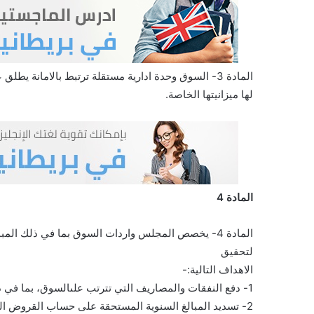
المادة 3- السوق وحدة ادارية مستقلة ترتبط بالامانة يطلق عليها اسم سوق الجملة المركزي للخضار والفواكه في عمان ويكون
لها ميزانيتها الخاصة.
المادة 4
المادة 4- يخصص المجلس واردات السوق بما في ذلك ال
لتحقيق
الاهداف التالية:-
1- دفع النفقات والمصاريف التي تترتب علىالسوق، بما في ذلك تكاليف الصيانة ونفقات جهاز الادارة.
2- تسديد المبالغ السنوية المستحقة على حساب القروض التي كان المجلس قد استلفها للسوق قبل بدء العمل بهذا النظام.