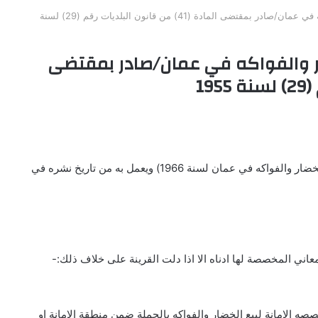
نظام سوق الجملة المركزي للخضار والفواكه في عمان/صادر بمقتضى المادة (41) من قانون البلديات رقم (29) لسنة
ر والفواكه في عمان/صادر بمقتضى
الامانة لبيع الخضار والفواكه بالجملة ضمن منطقة الامانة او