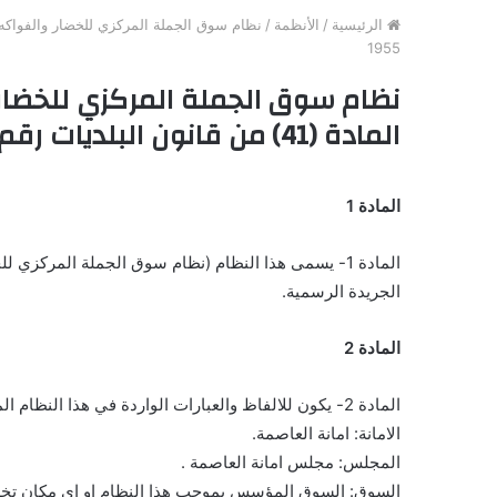
الرئيسية
/
الأنظمة
/
1955
نظام سوق الجملة المركزي للخضا
المادة (41) من قانون البلديات رقم (29) لسنة 1955
المادة 1
المادة 1- يسمى هذا النظام (نظام سوق الجملة المركزي للخضار والفواكه في عمان لسنة 1966) ويعمل به من تاريخ نشره في
الجريدة الرسمية.
المادة 2
المادة 2- يكون للالفاظ والعبارات الواردة في هذا النظام المعاني المخصصة لها ادناه الا اذا دلت القرينة على خلاف ذلك:-
الامانة: امانة العاصمة.
المجلس: مجلس امانة العاصمة .
السوق: السوق المؤسس بموجب هذا النظام او اي مكان تخصصه 