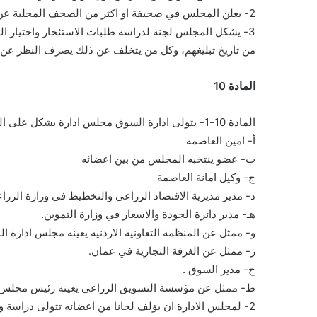
2- يعلن المجلس في صحيفة او اكثر من الصحف المحلية عن تأجير محلات السوق ويضع شروط عقود تأجيرها.
3- يشكل المجلس لجنة لدراسة طلبات الاستئجار واختيار المستأجرين الذين عليهم توقيع العقود ودفع الاجرة خلال اسبوع
من تاريخ تبليغهم، وكل من يتخلف عن ذلك يصرف النظر عن ت
المادة 10
المادة 10-1- يتولى ادارة السوق مجلس ادارة يشكل على النحو التالي:-
أ- امين العاصمة
ب- عضو ينتخبه المجلس من بين اعضائه
ج- وكيل امانة العاصمة
د- مدير مديرية الاقتصاد الزراعي والتخطيط في وزارة الزراع
هـ- مدير دائرة الجودة والاسعار في وزارة التموين.
و- ممثل عن المنظمة التعاونية الاردنية يعينه مجلس ادارة ال
ز- ممثل عن الغرفة التجارية في عمان.
ح- مدير السوق .
ط- ممثل عن مؤسسة التسويق الزراعي يعينه رئيس مجلس 
2- لمجلس الادارة ان يؤلف لجانا من اعضائه تتولى دراسة واعداد المهام التي توكل اليها من قبل مجلس الادارة.