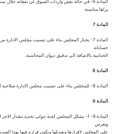
المادة 6- في حالة نقص واردات السوق عن نفقاته خلال سنتين ماليتين متتاليتين، يقوم المجلس بتسديد العجز بالطريقة التي
يراها مناسبة.
المادة 7
المادة 7- يختار المجلس بناء على تنسيب مجلس الادار
حساباته
الختامية بالاضافة الى تدقيق ديوان المحاسبة.
المادة 8
المادة 8- للمجلس بناء على تنسيب مجلس الادارة صلاحية استدانة الاموال اللازمة لحاجات السوق.
المادة 9
المادة 9- 1- يشكل المجلس لجنة تتولى تحديد مقدار 
وتعرض
على المجلس لاقرارها وتعديلها ويكون قراره فيها بهذا الصدد نه