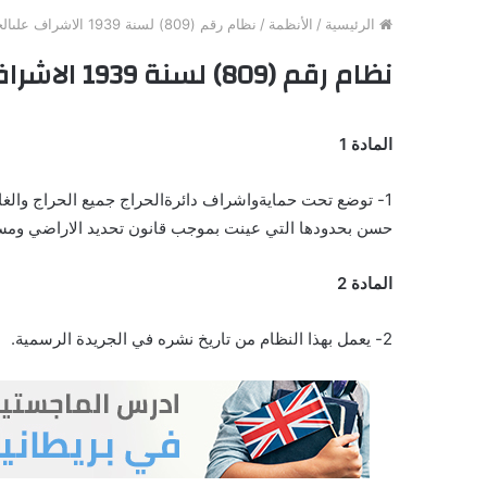
الرئيسية
/
الأنظمة
/
نظام رقم (809) لسنة 1939 الاشراف علىالحراج والغابات الخصوصية
نظام رقم (809) لسنة 1939 الاشراف علىالحراج والغابات الخصوصية
المادة 1
1- توضع تحت حمايةواشراف دائرةالحراج جميع الحراج والغابات الخصوصية الكائنة في اراضي قريتي جبا وقفقفا من قرى بني
حسن بحدودها التي عينت بموجب قانون تحديد الاراضي ومسحها 
المادة 2
2- يعمل بهذا النظام من تاريخ نشره في الجريدة الرسمية.