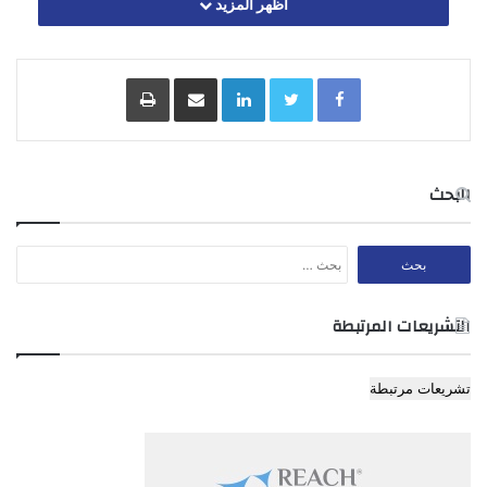
اظهر المزيد
250
المادة 3
Facebook
Twitter
LinkedIn
مشاركة عبر البريد
طباعة
يستوفى رسم معاينة قدره عشرة فلوس عن كل كيلو لحم يجلب من
البحث
خارج منطقة البلدية لبيعه فيها.
البحث
عن:
المادة 4
التشريعات المرتبطة
يلغى اي نظام تتعارض احكامه مع احكام هذا النظام.
تشريعات مرتبطة