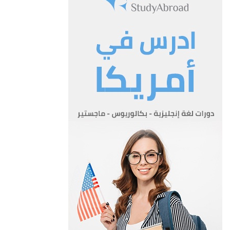
اعمال الانشاء : انشاء او اعادة انشاء اي بناء، او اضافة بناء لاي بناء ،
قائم بما في ذلك هدم الابنية وتركيب الادوات
الصحية وانشاء المجاري والحفريات والطمم وانشاء الطرق والحفر .
سقف : الجانب السفلي من سقف او سطح سواء كان مطليا او
مغطى بألواح او بمواد اخرى مشابهة .
قبو : اي طابق تحت سطح الارض كليا .
المجمع التسربي : الحفرة المخصصة لجمع المياه المستخلصة من
الفضلات السائلة وتصريفها خلال فجوات ومسامات التربة .
الثقل الذاتي : الثقل الحقيقي للجدران او الارضيات او السقوف او
الحواجز وجميع التركيبات التي تعتبر قسما من بناية
.
بناية منفصلة : بناية غير متصلة بأي بناية اخرى من اية جهة .
جدار خارجي: الجدار المتاخم للساحات الخارجية والداخلية .
مصنع : اي بناء مرخص يتعاطى اية صناعة بموجب قانون الحرف
والصناعات.
مساحة ارض البناء : مساحة الارض المستعملة للبناء وتشمل المساحة
التي تشغلها الجدران الخارجية والداخلية والقسامات.
اعمال الطوبار : الاعمال الانشائية من الاخشاب لدعم او سند اي جزء