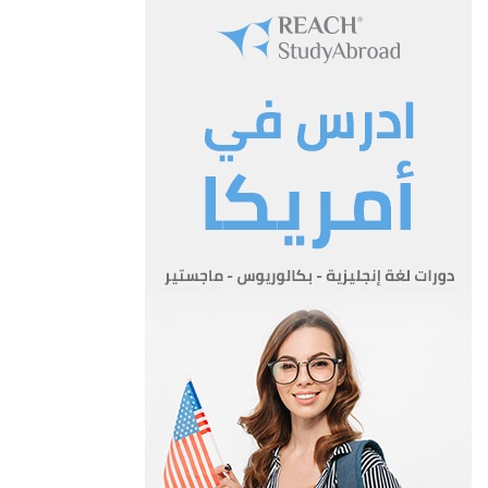
النص عليها في احكام هذا النظام.
المادة 3
يحظر على أي شخص ممارسة اعمال البث او اعادة البث ما لم يكن
حاصلا على رخصة بذلك من الهيئة وفقاً للشروط والاحكام
المنصوص عليها في القانون و هذا النظام ، وتمنح الرخص للاعمال
التالية:-
أ‌-بث البرامج الاذاعية او التلفزيونية التي تغطي معظم محافظات
المملكة او ايا منها .
ب- بث البرامج الاذاعية او التلفزيونية بمختلــف انواعهــا بواسطــة
الاقمــار الاصطناعيــة ( السواتل ).
ج- اعـادة بث البرامــج الاذاعية او التلفزيونيـــة التي تستقبل من
الاقمــار الاصطناعيــــة لتغطية معظم محافظات المملكة
او اي منها.