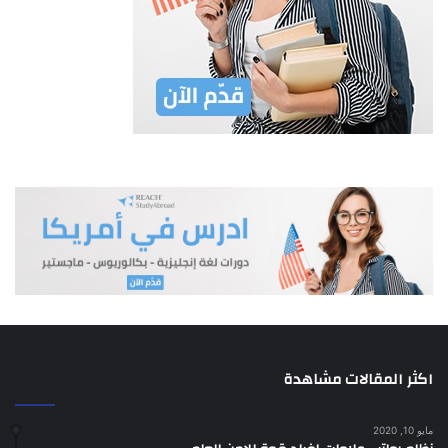
د- بث البرامج الاذاعية او التلفزيونية باستخدام وصلة ميكروية واحدة
او اكثر بين موقعين.
هـ- بث البرامـــج التلفزيونيــــــة بواسطة محطة ارضية متنقلة (
SNG) عبر الاقمار الاصطناعية لغاية الاستخدام المؤقت.
و- بث المواد الاخبارية التلفزيونية باستخدام نظام الهاتف المرئي
(VIDEOPHONE ) عبر الاقمار الاصطناعية.
ز- بث البرامج الاذاعية والتلفزيونية باستخدام أي من انظمة التوزيع
التي لا يمكن متابعة برامجها الا من مشتركين مجهزين
تقنياً لهذه الغاية شريطة ان تكون هذه الانظمة مرخصة وفقاً لاحكام
قانون الاتصالات النافذ المفعول 0
ح- بث البرامج الاذاعية بواسطة وحدة اذاعيـة متنقلــة عبـــر الاقمــار
الاصطناعيــة لغاية الاستخدام المؤقت.
ط- بث البرامج الاذاعية باستخدام تقنية فنية لغايات الربط الاذاعي
بين الاستوديو ومحطة الارسال.
ي- أي اعمال اخرى للبث او اعادة البث الاذاعي او التلفزيوني تقرر
اكثر المقالات مشاهدة
الهيئة منح ترخيص لها وفقا لاحكام القانون.
مايو 10, 2020