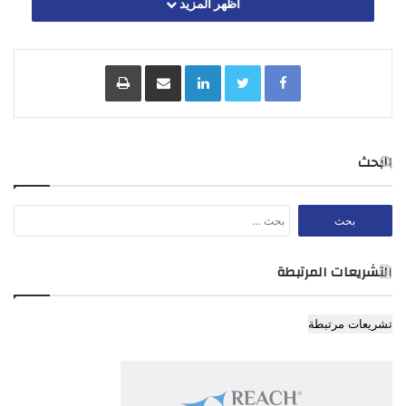
اظهر المزيد
من الجدول رقم (8) الملحق بنظام التقسيمات الادارية رقم (35)
لسنة 1985 وما يطرأ عليه من تعديلات.
Facebook
Twitter
LinkedIn
مشاركة عبر البريد
طباعة
المادة 4
يلغى اي نص في اي نظام اخر يتعارض مع احكام هذا النظام.
البحث
البحث
عن:
التشريعات المرتبطة
تشريعات مرتبطة