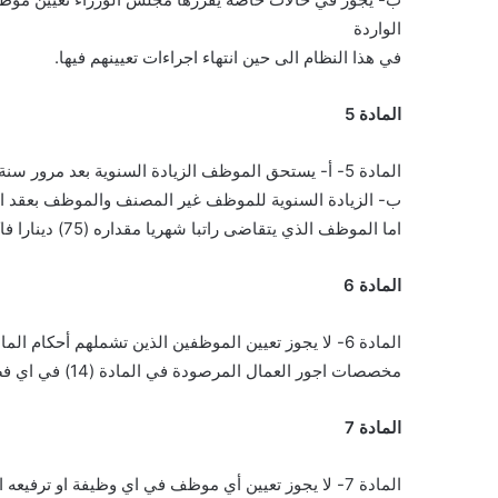
الواردة
في هذا النظام الى حين انتهاء اجراءات تعيينهم فيها.
المادة 5
المادة 5- أ- يستحق الموظف الزيادة السنوية بعد مرور سنة على تعيينه او ترفيعه او آخر زيادة سنوية تقاضاها.
ب- الزيادة السنوية للموظف غير المصنف والموظف بعقد الذي يتقاضى راتبا شهريا
اما الموظف الذي يتقاضى راتبا شهريا مقداره (75) دينارا فاكثر فزيادته السنوية ديناران.
المادة 6
المادة 6- لا يجوز تعيين الموظفين الذين تشملهم أحكام المادة (16) من نظام الخدمة المدنية رقم (23) لسنة 1966 على حساب
مخصصات اجور العمال المرصودة في المادة (14) في اي فصل من فصول النفقات الجارية في قانون الموازنة العامة.
المادة 7
المادة 7- لا يجوز تعيين أي موظف في اي وظيفة او ترفيعه او نقله اليها الا اذا توافرت فيه الشروط والمؤهلات اللازمة