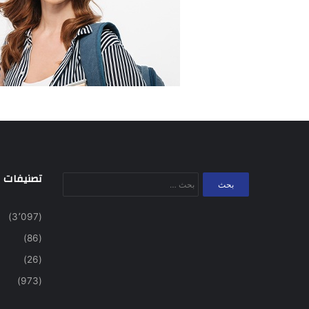
تصنيفات
البحث
عن:
(3٬097)
(86)
(26)
(973)