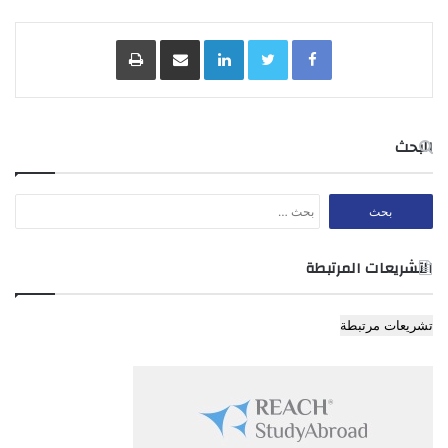
المادة 3
Facebook
Twitter
LinkedIn
مشاركة عبر البريد
طباعة
كل من يخالف أحكام هذا النظام يعاقب بمقتضى المادة (101) من
البحث
قانون البلديات رقم 17 لسنة 1954.
البحث
عن:
المادة 4
التشريعات المرتبطة
يلغى كل نظام تتعارض أحكامه مع أحكام هذا النظام.
تشريعات مرتبطة