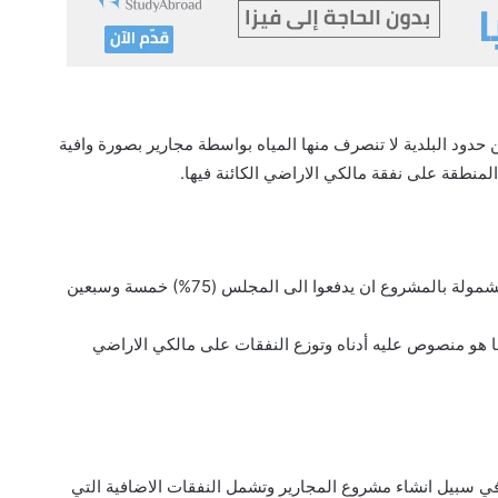
حدود البلدية لا تنصرف منها المياه بواسطة مجارير بصورة وافية
منطقة على نفقة مالكي الاراضي الكائنة فيها.
يترتب على جميع مالكي الاراضي الواقعة ضمن المنطقة المشمولة بالمشروع ان يدفعوا الى المجلس (75%) خمسة وسبعين
ما هو منصوص عليه أدناه وتوزع النفقات على مالكي الاراضي
 في سبيل انشاء مشروع المجارير وتشمل النفقات الاضافية التي