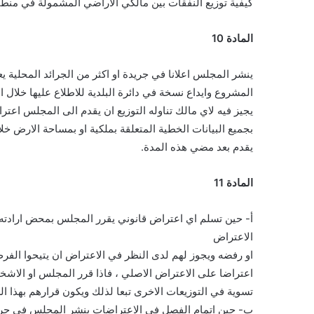
كيفية توزيع النفقات بين مالكي الاراضي المشمولة في منطقة
المادة 10
ينشر المجلس اعلانا في جريدة او اكثر من الجرائد المحلية يع
المشروع وايداع نسخة في دائرة البلدية للاطلاع عليها خلال ال
يجيز فيه لاي مالك تناوله التوزيع ان يقدم الى المجلس اعت
بجميع البيانات الخطية المتعلقة بملكية او بمساحة الارض خلا
يقدم بعد مضي هذه المدة.
المادة 11
أ- حين تسلم اي اعتراض قانوني يقرر المجلس بمحض ارادته
الاعتراض
او رفضه ويجوز لهم لدى النظر في الاعتراض ان يتيحوا الفرص
اعتراضا على الاعتراض الاصلي ، فاذا قرر المجلس او الاشخ
تسوية في التوزيعات الاخرى تبعا لذلك ويكون قرارهم بهذا الش
ب- حين اتمام الفصل في الاعتراضات ينشر المجلس في جريدة او