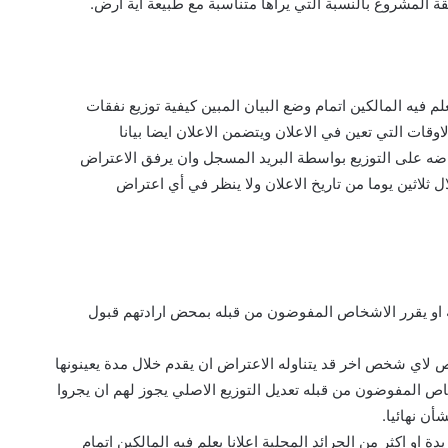
 المشروع بالنسبة التي يراها متناسبة مع طبيعة اية ارض.
لم فيه المالكين اتمام وضع البيان المبين كيفية توزيع نفقات
اوقات التي تعين في الاعلان ويتضمن الاعلان ايضا بيانا
راضه على التوزيع بواسطة البريد المسجل وان يرفق الاعتراض
ل ثلاثين يوما من تاريخ الاعلان ولا ينظر في أي اعتراض
 او يقرر الاشخاص المفوضون من قبله بمحض ارادتهم قبول
 لاي شخص اخر قد يتناوله الاعتراض ان يقدم خلال مدة يعينونها
اص المفوضون من قبله تعديل التوزيع الاصلي يجوز لهم ان يجروا
أن نهائيا.
 اكثر من الجرائد المحلية اعلانا يعلم فيه المالكين اتمام