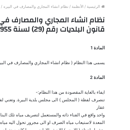
الرئيسية
/
الأنظمة
/
نظام انشاء المجاري والمصارف في البيره / صادر بمقتضى المادة (41) من
قانون البلديات رقم (29) لسنة 1955
المادة 1
يسمى هذا النظام ( نظام انشاء المجاري والمصارف في البيرة لسنة 1958 ) ويعمل به من تاريخ نشره في ال
المادة 2
ايفاء بالغاية المقصودة من هذا النظام:-
تنصرف لفظة ( المجلس ) الى مجلس بلدية البيرة. وتعني لف
عقار
واحد واقع في الفناء ذاته والمستعمل لتصريف مياه تلك البنا
المعدة لاستيعاب مياه الصرف او الى مجرور تحول اليه ميا
وتشمل لفظة ( الارض ) الابنية والاراضي مهما كان صنفها سوا