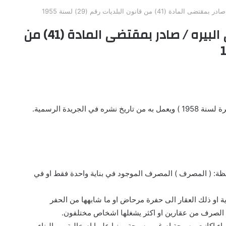
 قانون البلديات رقم (29) لسنة 1955
نظام انشاء المجاري والمصارف في البيره / صادر بمقتضى المادة (41) من
جريدة الرسمية.
ظة: ( المصرف ) المصرف الموجود في بناية واحدة فقط او في
ية او ذلك العقار الى حفرة مرحاض او ما شابهها من الحفر
ه الصرف من عقارين او اكثر يشغلها اشخاص مختلفون.
ء اكانت مسيجة ام غير مسيجة مبنيا عليها ام خالية من البناء