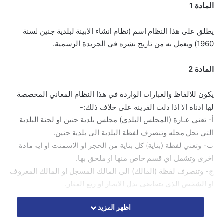
المادة 1
يطلق على هذا النظام اسم (نظام انشاء الابينة لبلدية جنين لسنة
1960) ويعمل به من تاريخ نشره في الجريدة الرسمية.
المادة 2
يكون للالفاظ والعبارات الواردة في هذا النظام المعاني المخصصة
لها ادناه الا اذا دلت القرينه على خلاف ذلك:-
أ- تعني عبارة (المجلس البلدي) مجلس بلدية جنين او لجنة البلدية
التي تحل محله وتنصرف لفظة البلدية الى بلدية جنين.
ب- وتعني لفظة (بناية) كل بناية من الحجر او الاسمنت او ايه مادة
اخرى وتشمل اي قسم خاص منها او ملحق بها.
ج- وتنصرف لفظة (المالك) الى المالك المسجل او المالك المعروف
او الشخص الذي يتقاضى بدل الايجار او ريع العقار.
اظهر المزيد
المادة 3