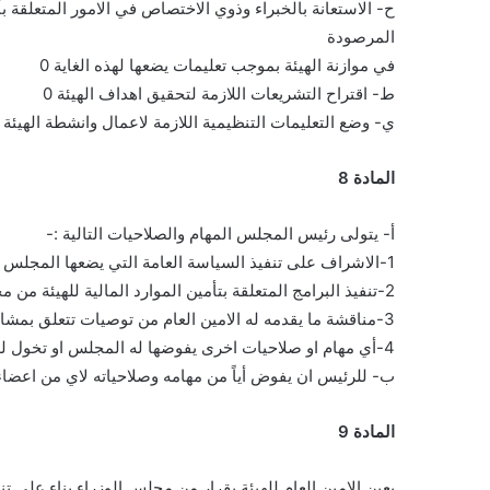
ح- الاستعانة بالخبراء وذوي الاختصاص في الامور المتعلقة 
المرصودة
في موازنة الهيئة بموجب تعليمات يضعها لهذه الغاية 0
ط- اقتراح التشريعات اللازمة لتحقيق اهداف الهيئة 0
ي- وضع التعليمات التنظيمية اللازمة لاعمال وانشطة الهيئة 0
المادة 8
أ- يتولى رئيس المجلس المهام والصلاحيات التالية :-
1-الاشراف على تنفيذ السياسة العامة التي يضعها المجلس لانشطة الهيئة وخططها وبرامجها 0
2-تنفيذ البرامج المتعلقة بتأمين الموارد المالية للهيئة من مختلف المصـــادر 0
3-مناقشة ما يقدمه له الامين العام من توصيات تتعلق بمشاريع وبرامج عمل الهيئة واقرارها 0
4-أي مهام او صلاحيات اخرى يفوضها له المجلس او تخول له بمقتضى التعليمات الصادرة استنادا لاحكام هذا النظام 0
ب- للرئيس ان يفوض أياً من مهامه وصلاحياته لاي من اعضاء ا
المادة 9
يعين الامين العام للهيئة بقرار من مجلس الوزراء بناء على ت