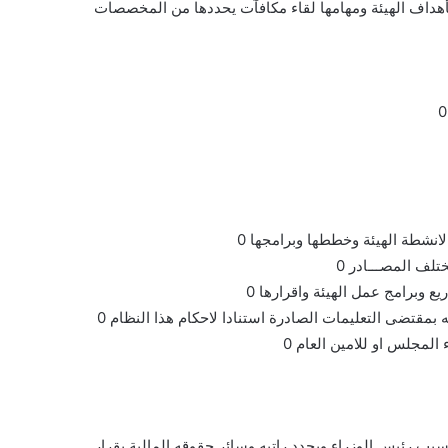
بأهداف الهيئة ومهامها لقاء مكافآت يحددها من المخصصات
لمجلس او للامين العام 0
نسيب رئيس الوزراء ويحدد راتبه وسائر حقوقه المالية بقرار