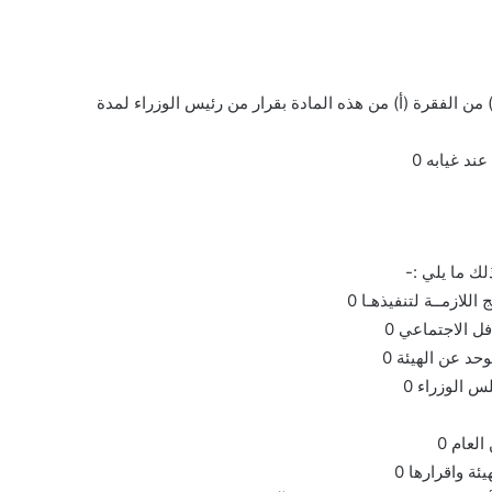
د غيابه 0
لك ما يلي :-
للازمــة لتنفيذهـا 0
ل الاجتماعي 0
حد عن الهيئة 0
س الوزراء 0
لعام 0
ة واقرارها 0