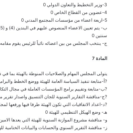
3-وزير التخطيط والتعاون الدولي 0
4-عضوين من القطاع الخاص 0
5-اربعة اعضاء من مؤسسات المجتمع المدني 0
ب- يتم تعيين الاعضاء المنصوص عليهم في البندين (4) و (5) من الفقرة (أ) من هذه المادة بقرار من رئيس الوزراء لمدة
سنتين 0
ج- ينتخب المجلس من بين اعضائه نائباً للرئيس يقوم مقامه عن
المادة 7
يتولى المجلس المهام والصلاحيات المنوطة بالهيئة بما في ذ
?أ-متابعة تنفيذ السياسة العامة للهيئة ووضع الخطط والبرامج ا
?ب-متابعة وتقييم برامج المؤسسات العاملة في مجال التكاف
?ج-مناقشة التقارير السنوية للجان التنسيق واصدار تقرير مو
?د-اعداد الاتفاقيات التي تكون الهيئة طرفا فيها ورفعها لمجل
هـ- وضع الهيكل التنظيمي للهيئة 0
و- مناقشة مشروع الموازنة السنوية للهيئة التي يعدها الامين ا
ز- مناقشة التقرير السنوي والحسابات والبيانات الختامية للهيئ