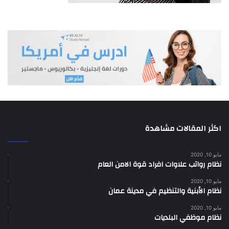
النقاط
قيادة المركبة بعكس الاتجاه المقرر على
4
1
طرق مفصولة الاتجاهات بجزيرة وسطية.
2
تجاوز الإشارة الضوئية حمراء.
4
قيادة المركبة بسرعة تزيد على الحد المقرر
4
3
بأكثر من (50) كم/ساعة.
4
قيادة المركبة بصورة متهورة على الطريق.
3
اكثر المقالات مشاهدة
قيام سائق المركبة بالتجاوز الخاطئ في
3
5
الحالات والأماكن التي يمنع التجاوز فيها .
مايو 10, 2020
نظام رواتب علاوات افراد قوة الامن العام
قيادة مركبة بعكس اتجاه السير أو مخالفة
3
6
شواخص ممنوع المرور.
مايو 10, 2020
نظام الأبنية والتنظيم في مدينة عمان
وقوف المركبة بشكل مزدوج على الطرق
1
7
مايو 10, 2020
داخل المدن .
نظام موظفي البلديات