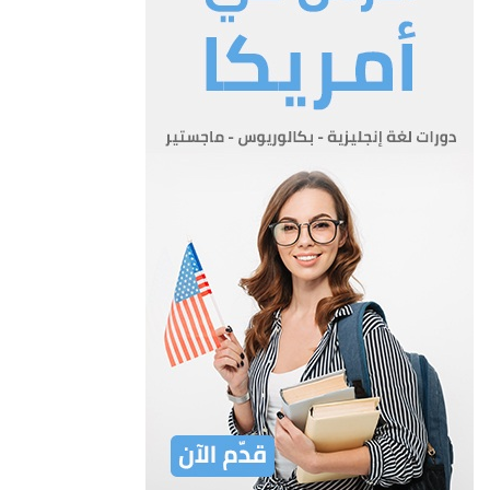
تطبق أحكام هذا النظام على السائق
الحاصل على رخصة القيادة الأردنية على
اختلاف فئاتها.
المادة 4
يتم تثبيت النقاط المرورية في السجل من
تاريخ تحرير المخالفة حضوريا.
المادة 5
المادة 5- تسجل بحق السائق الذي يرتكب أياً من مخالفات السير
الواردة في الجدول التالي النقاط المرورية المبينة إزاء كل منها:-
عدد
التسلسل
المخالفة