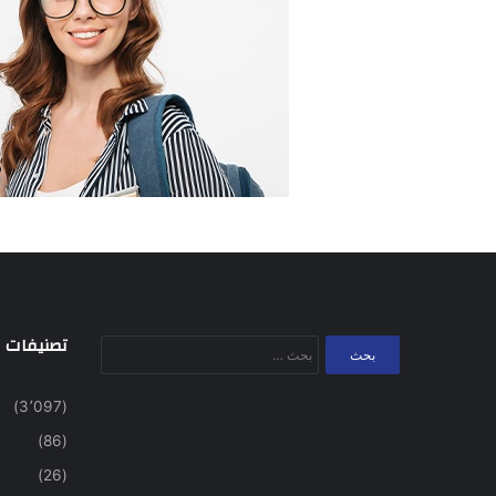
تصنيفات
البحث
عن:
(3٬097)
(86)
(26)