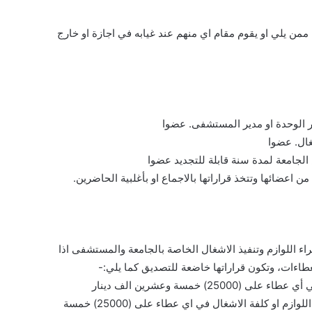
من يلي او يقوم مقام اي منهم عند غيابه في اجازة او خارج
من اعضائها وتتخذ قراراتها بالاجماع او بأغلبية الحاضرين.
اء اللوازم وتنفيذ الاشغال الخاصة بالجامعة والمستشفى اذا
2- من قبل اللجنة المالية في مجلس العمداء اذا زادت قيمة اللوازم او كلفة الاشغال في اي عطاء على (25000) خمسة