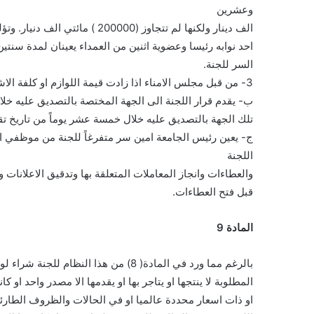
وعشرين
الف دينار ولكنها لم تتجاوز (200000 ) مائتي الف دنيار. وتؤلف اللجنة المالية بقرار من مجلس العمداء من الرئيس او
احد نوابه رئيسا وعضوية اثنين من العمداء يعينان لمدة سنتين 
السر للجنة.
3- من قبل مجلس الامناء اذا زادت قيمة اللوازم او كلفة الاشغال في العطاء (200000 ) مائتي الف دينار.
ب- يقدم قرار اللجنة الى الجهة المختصة بالتصديق عليه خلال
تلك الجهة بالتصديق عليه خلال خمسة عشر يوماً من تاريخ تقدي
ج- يعين رئيس الجامعة امين سر متفرغاً للجنة من موظفي ا
اللجنة
والعطاءات وانجاز المعاملات المتعلقة بها وتدقيق الاعلانات 
قبل فتح العطاءات.
المادة 9
بالرغم مما ورد في المادة( 8) من هذا النظام للجنة شراء لوازم دون استدراج عروض عن طريق العطاءات اذا كانت اللوازم
المطلوبة لا ينتجها او يتاجر بها او يقدمها الا مصدر واحد ا
او ذات اسعار محددة عالميا او في الحالات والظروف الطارئ