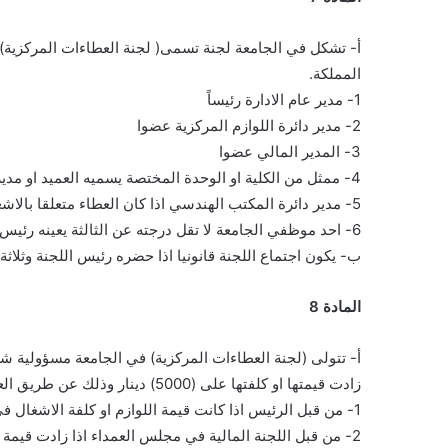
أ- تشكل في الجامعة لجنة تسمى( لجنة العطاءات المركزية) م
المملكة.
1- مدير عام الادارة رئيساً
2- مدير دائرة اللوازم المركزية عضوا
3- المدير المالي عضوا
4- ممثل من الكلية او الوحدة المختصة يسميه العميد او مدير الوحدة او مدير المستشفى. عضوا
5- مدير دائرة المكتب الهندسي اذا كان العطاء متعلقا بالاشغال. عضوا
6- احد موظفي الجامعة لا تقل درجته عن الثالثة يعينه رئيس الجامعة لمدة سنة قابلة للتجديد عضوا
ب- يكون اجتماع اللجنة قانونيا اذا حضره رئيس اللجنة وثلاثة 
المادة 8
أ- تتولى (لجنة العطاءات المركزية) في الجامعة مسؤولية شر
زادت قيمتها او كلفتها على (5000) دينار وذلك عن طريق العطاءات، وتكون قراراتها خاضعة للتصديق كما يلي:-
1- من قبل الرئيس اذا كانت قيمة اللوازم او كلفة الاشغال في أي عطاء على (25000) خمسة وعشرين الف دينار