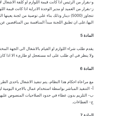
و-بقرار من الرئيس اذا كانت قيمة اللوازم او كلفة الاشغال لا تزيدعلى (2000
ز-بقرار من العميد او مدير الوحدة الادراية اذا كانت قيمة اللوازم او كلفة 
تتجاوز (5000) دينار وذلك بناء على توصية من لجنة يعينها الرئيس من موظفي الجامعة اذا كانت اللوازم او الاشغال تعود
اليها،على ان تطبق اللجنة مبدأ المنافسة بين المناقصين ع
المادة 5
يقدم طلب شراء اللوازم او القيام بالاشغال الى الجهة المخ
ولا ينظر في اي طلب على انه مستعجل او طارىء الا اذا كان نا
المادة 6
مع مراعاة احكام هذا النظام، يتم تنفيذ الاشغال باحدى الطرق 
أ- التنفيذ المباشر بواسطة استخدام عمال بالاجرة اليومية او
ب- التلزيم بدون عطاء في حدود الصلاحيات المنصوص عليها 
ج- العطاءات.
المادة 7