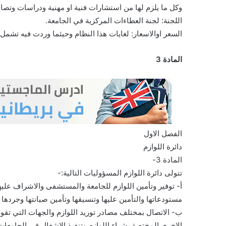
وكل ما يلزم لها من استشارات فنية او مهنية ودراسات وتصام
اللجنة: لجنة العطاءات المركزية في الجامعة.
السعر اوالاسعار: لغايات هذا النظام وحيثما وردت فيه تشمل
المادة 3
الفصل الاول
دائرة اللوازم
المادة 3-
تتولى دائرة اللوازم المسؤوليات التالية:-
أ- توفير وتأمين اللوازم للجامعة والمستشفى والاشراف عليها
مستودعاتها والتأمين عليها وتنسيقها وتأمين صيانتها وجردها و
ب- الاتصال بمختلف مصادر توريد اللوازم والجهات التي تقوم
الاخرى المختصة بشراء اللوازم وتنفيذ الاشغال في الجامعات 