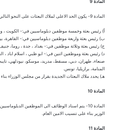
المادة 9
المادة 9- يكون الحد الاعلى لملاك البعثات على النحو التالي:-
أ) رئيس بعثة وخمسة موظفين دبلوماسيين في:- الكويت ، وا
ب) رئيس بعثة واربعة موظفين دبلوماسيين في:- القاهرة، بي
ج) رئيس بعثة وثلاثة موظفين في:- بغداد ، جدة ، روما، جنيف
د) رئيس بعثة وموظفين اثنين في:- ابو ظبي ، اسلام اباد ، ا
صنعاء، طهران، دبي، مسقط، مدريد، موسكو، نيودلهي، تايبه، ج
المنامة، برازيليا، تونس.
هـ) يحدد ملاك البعثات الجديدة بقرار من مجلس الوزراء بناء
المادة 10
المادة 10- يتم اسناد الوظائف الى الموظفين الدبلوماسيين والاداريين في المناصب الشاغرة في دوائر الوزارة بقرار من
الوزير بناء على تنسيب الامين العام.
المادة 11