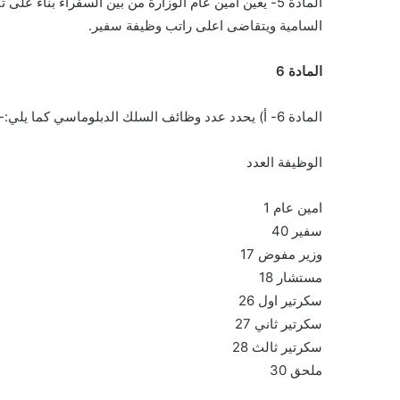
المادة 5- يعين امين عام الوزارة من بين السفراء بناء على تنسيب الوزير وبقرار من مجلس الوزراء مقترنا بالارادة الملكية
السامية ويتقاضى اعلى راتب وظيفة سفير.
المادة 6
المادة 6- أ) يحدد عدد وظائف السلك الدبلوماسي كما يلي:-
الوظيفة العدد
امين عام 1
سفير 40
وزير مفوض 17
مستشار 18
سكرتير اول 26
سكرتير ثاني 27
سكرتير ثالث 28
ملحق 30