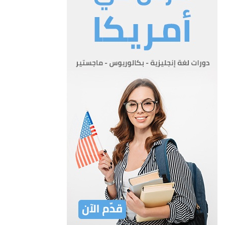
المادة 5
تستوفى العمولة عند اصدار الاذونات البريدية كما يلي:
قيمة الاذن البريدي العمولة
مل مل
50-500 5
500- جنيه فلسطيني واحد 10
يجوز لمدير البريد العام ان يعقد اتفاقات مع مصالح البريد الاجنبية
على دفع قيمة الاذونات البريدية الاردنية من قبل
المصالح المذكورة وتدفع عمولة قدرها مل ونصف مل عن كل اذن
بريدي يصرف بالصورة المذكورة.
المادة 6
يبطل العمل في شرق الاردن بأي نظام تخالف احكامه أحكام هذا
النظام.