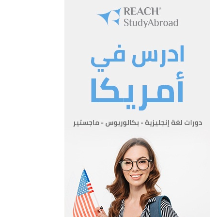
كل من:-
1-مدير شؤون الضباط.
2-مدير شؤون الافراد.
3-مساعد قائد سلاح الجو الملكي للادارة او من ينيبه خطيا.
4-مدير الدائرة المالية او من ينيبه خطيا.
5-مدير القضاء العسكري او من ينيبه خطيا.
ب-يسمي رئيس اللجنة من بين ضباط القوات المسلحة الاردنية
سكرتيرا للجنة يتولى متابعة الدعوة لاجتماعاتها وتنظيم محاضر
جلساتها وحفظ قيودها وسجلاتها ومتابعة تنفيذ قراراتها.
المادة 5
تجتمع اللجنة بدعوة من رئيسها كلما دعت الحاجة ويتكون النصاب
القانوني لاجتماعاتها بحضور ما لا يقل عن اربعة من اعضائها
على ان يكون من بينهم الرئيس وتتخذ قراراتها بأغلبية اصوات اعضائها
على الاقل.