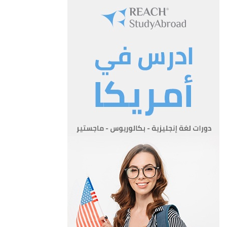
ب- تعتمد التعاريف الواردة في القانون حيثما ورد النص عليها في هذا
النظام 0
المادة 3
أ- تطبق أحكام هذا النظام على الأراضي ومشاريع الإعمار في
المنطقة وتسري أحكامه على أي شخص طبيعي أو اعتباري ويشمل
ذلك اي وزارة أو هيئة أو جهة أو مؤسسة رسمية أو عامة 0
ب- يحق لكل من الأشخاص التالية التقدم بطلب رخصة إعمار أو إذن
إشغال :-
1- مالك العقار بموجب سند تسجيل .
2-مستأجر العقار الذي يملك حق البناء.
المادة 4