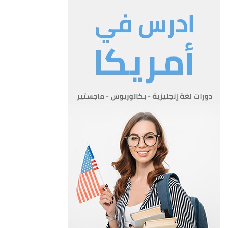
و – اقتراح واعداد التشريعات المتعلقة بتطوير القطاع العام وتنمية
الموارد البشرية في القطاع العام ومتابعة الاداء
الحكومي 0
المادة 4
يتكون الهيكل التنظيمي للوزارة مما يلي:-
أ-ادارة تطوير القطاع العام 0
ب-ادارة سياسات الموارد البشرية 0
ج-مديرية الشؤون المالية 0
د-مديرية الشؤون الادارية 0
المادة 5
أ-يعين المدير التنفيذي بقرار من مجلس الوزراء بناء على تنسيب
الوزير على ان يتم تحديد راتبه وسائر حقوقه الاخرى في
قرار التعيين ، وتنهى خدماته بالطريقة ذاتها 0