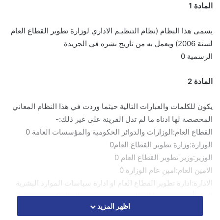
المادة 1
يسمى هذا النظام (نظام التنظيـم الاداري لوزارة تطوير القطاع العام
لسنة 2006) ويعمل به من تاريخ نشره في الجريدة
الرسمية 0
المادة 2
يكون للكلمات والعبارات التالية حيثما وردت في هذا النظام المعاني
المخصصة لها ادناه ما لم تدل القرينة على غير ذلك:-
القطاع العام:الوزارات والدوائر الحكومية والمؤسسات العامة 0
الوزارة:وزارة تطوير القطاع العام0
الوزير:وزير تطوير القطاع العام 0
الامين العام:امين عام الوزارة 0
الادارة:ادارة تطوير القطاع العام او ادارة سياسات الموارد البشرية
المنشأة بموجب هذا النظام ، حسب مقتضى الحال 0
اظهر المزيد
المدير التنفيذي:المدير التنفيذي للادارة 0