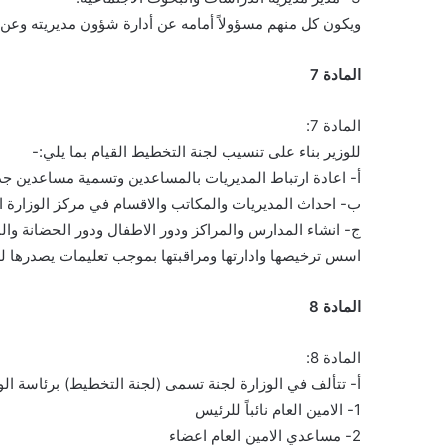
ويكون كل منهم مسؤولاً أمامه عن أدارة شؤون مديريته وعن
المادة 7
المادة 7:
للوزير بناء على تنسيب لجنة التخطيط القيام بما يلي:-
أ- اعادة ارتباط المديريات بالمساعدين وتسمية مساعدين جد
ب- احداث المديريات والمكاتب والاقسام في مركز الوزارة او ف
ج- انشاء المدارس والمراكز ودور الاطفال ودور الحضانة والمؤ
اسس ترخيصها وادارتها ومراقبتها بموجب تعليمات يصدرها لهذ
المادة 8
المادة 8:
أ- تتألف في الوزارة لجنة تسمى (لجنة التخطيط) برئاسة ال
1- الامين العام نائباً للرئيس
2- مساعدي الامين العام اعضاء