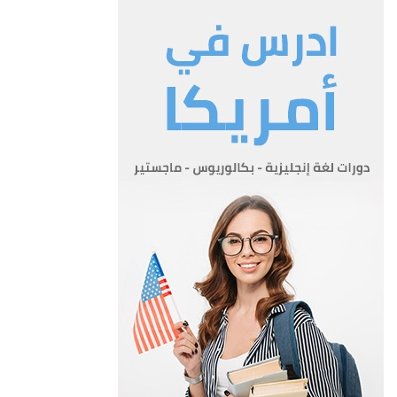
ووضع الخطط والبرامج اللازمة لتنفيذها ،
ومتابعة تطبيق وصف الوظائف وتصنيفها 0
?و-المساهمة في اعداد سياسات واستراتيجيات التدريب وبناء
القدرات في القطاع العام ، وتقديم الدعم والمشورة
لبناء قدرات مؤسسات القطاع العام في مجال ادارة الموارد البشرية
واعادة هيكلة الخدمات الحكومية وتحسينها 0
ز- نشر ثقافة الابداع والتميز في القطاع العام وتكريسها.
ح- دعم آليات صنع القرار ورسم السياسات وتقديم الدعم الفني في
عمليات التخطيط الاستراتيجي ومتابعة الاداء المؤسسي.
?ط-أي مهام اخرى يرى مجلس الوزراء او رئيس الوزراء تكليفها بها 0
المادة 4
يتكون الهيكل التنظيمي للوزارة من :-
‌أ- الامين العام 0
‌ب- مساعد الامين العام 0
‌ج- مديرية السياسات وتنمية الموارد البشرية 0