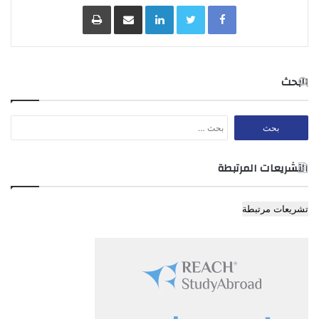
Facebook
Twitter
LinkedIn
مشاركة عبر البريد
طباعة
المادة 3- تتألف المحافظات من الوية واقضية ونواحي وقرى وعشائر
البحث
كما هو مبين في الجداول الملحقة بهذا النظام.
البحث
عن:
المادة 4
التشريعات المرتبطة
المادة 4- يعين لكل من المحافظات والالوية والاقضية والنواحي حاكم
لادارة شؤونها الادارية :-
تشريعات مرتبطة
فيسمى حاكم المحافظة محافظا
وحاكم اللواء متصرفا
وحاكم القضاء مدير قضاء
وحاكم الناحية مدير ناحية
يعملون جميعا تحت اشراف وزير الداخلية وفاقا للقوانين والانظمة
المرعية وما يصدر اليهم من التعليمات .