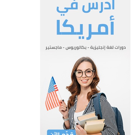
المادة 5
المادة 5- يحل هذا النظام محل نظام التقسيمات الادارية رقم 1 لسنة
1964 وتعديلاته ويلغى اي نظام او بلاغ اداري سابق
الى المدى الذي يتعارض فيه مع احكام هذا النظام.
الجدول رقم (1)
محافظة العاصمة
1- أ- محافظة عمان ،وتتألف من المدن والقرى والعشائر التالية:-
1- مدينة عمان 19- ناعور
2- طبربور 20- البنيات
3- ياجوز 21- عطل الرصيفة باستثناء حوض رقم (4)
4- الجبيهة 22- ام السماق
5 – الحمر 23- مشيرفة (رقاد)
6-خلدا 24- زملة العليا
7- ام قصير والمقابلين 25-الخشافية