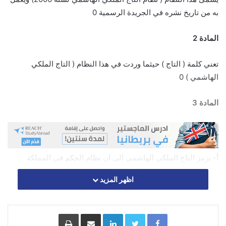
به من تاريخ نشره في الجريدة الرسمية 0
المادة 2
تعني كلمة ( التاج ) حيثما وردت في هذا النظام ( التاج الملكي
الهاشمي ) 0
المادة 3
أ- يرمز التاج الملكي الهاشمي الى ان نظام الحكم في المملكة
الاردنية الهاشمية حكم ملكي وراثي0
اظهر المزيد
ب- التاج هو الشعار الذي يمثل جلالة الملك وجلالة الملكة وافراد
الاسرة الهاشمية المالكة من
فرع الملك عبد الله الاول الذين اصدر جلالة الملك ارادته الساميـــة
Facebook
Twitter
LinkedIn
مشاركة عبر البريد
طباعة
بمنحهم حــق استعمال التاج ويستثنى