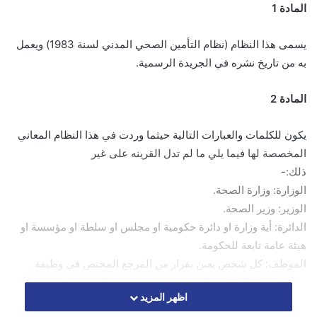
المادة 1
يسمى هذا النظام (نظام التأمين الصحي المدني لسنة 1983) ويعمل
به من تاريخ نشره في الجريدة الرسمية.
المادة 2
يكون للكلمات والعبارات التالية حيثما وردت في هذا النظام المعاني
المخصصة لها فيما يلي ما لم تدل القرينه على غير
ذلك:-
الوزارة: وزارة الصحة.
الوزير: وزير الصحة.
الدائرة: أية وزارة او دائرة حكومية او مجلس او سلطة او مؤسسة او
هيئة عامة تابعة للحكومة.
الموظف: كل شخص يعين بقرار من المرجع المختص في وظيفة
مدرجة في نظام تشكيلات الوزارت والدوائر الحكومية او في جداول
اظهر المزيد
تشكيلات الوظائف للدوائر والمؤسسات والسلطات الحكومية الاخرى