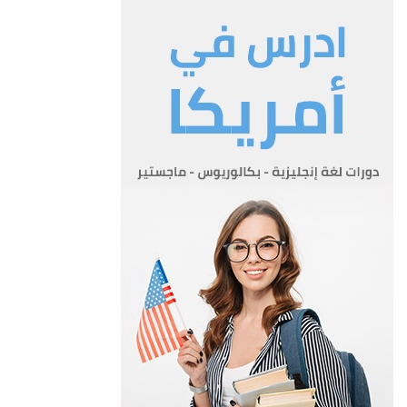
ينشأ في الوزارة صندوق يسمى (صندوق التأمين الصحي المدني)
يهدف الى تقديم المعالجة للمشتركين والمنتفعين وغير المقتدرين
المنصوص عليهم في هذا النظام وله موازنة مستقله يعدها الوزير
ويقرها مجلس الوزراء وتتألف من الموارد التالية:
أ- الاشتراكات
ب- اجور المعالجة في المستشفيات والمراكز
ج- مساهمة الحكومة في الصندوق
د- الهبات والتبرعات التي يقرر مجلس الوزراء قبولها
هـ- عوائد استثمار اموال الصندوق
المادة 4
تعتبر موجودات الصندوق وممتلكاته وعقاراته ملكا للوزارة وتتولى
تحصيل الاموال المستحقة له بموجب قانون تحصيل الاموال
الاميرية المعمول به.