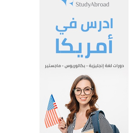
ب- على الوزارة الاعلان عن البعثة او المنحة العلمية المتوافرة
بصحيفة يومية محلية على الاقل.
المادة 4
يشترط فيمن يتقدم للبعثة او المنحة العلمية ما يلي:-
أ-ان يكون اردني الجنسية.
ب-ان يكون حاصلا على شهادة الدراسة الثانوية العامة الاردنية او ما
يعادلها.
ج-ان يكون حائزاً على اعلى المعدلات من بين المتقدمين للبعثة او
المنحة العلمية وفقا للاسس التي تضعها اللجنة ويعتمدها
الوزير.
د-ان يجتاز الفحص الطبي بموجب تقرير من وزارة الصحة.هـ-غير
محكوم بجناية او بجنحة مخلة بالشرف والآداب العامة.
المادة 5