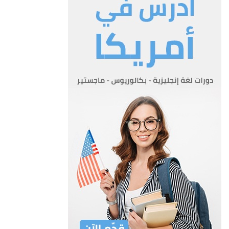
على أعمال الموظفين وفقاً لىنظمة المرعية.
هـ- اقامة الدعاوى لدى المحاكم على اختلاف أنواعها ودرجاتها بذاته او
بتوكيل أحد موظفي الاوقاف او أحد المحامين وان
يرافع في كل دعوى للاوقاف بذاته او بواسطه من يوكله وذلك بعد
خصوله على موافقة مجلس الاوقاف الأعلى.
و- اجازة صرف مستندات النفقات والرواتب ضمن حدود الموازنة وان
يوقع على التحاويل الصادرة بمقتضى المستندات المذكورة.
ز- انتداب اي موظف من موظفي الاوقاف للقيام بأي عمل وفي أية
دائرة من دوائر الاوقاف عند الحاجة الى ذلك بموافقة رئيس
المجلس الاعلى.
المادة 4
المادة 4- صلاحيات المحاسب العام
للمحاسب العام الوظائف والصلاحيات التالية:
أ- الاشراف على مسك القيود الحسابية والاجمالية وضبط واردات