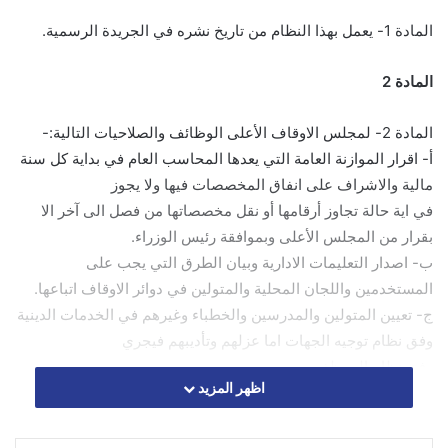
المادة 1- يعمل بهذا النظام من تاريخ نشره في الجريدة الرسمية.
المادة 2
المادة 2- لمجلس الاوقاف الأعلى الوظائف والصلاحيات التالية:-
أ- اقرار الموازنة العامة التي يعدها المحاسب العام في بداية كل سنة
مالية والاشراف على انفاق المخصصات فيها ولا يجوز
في اية حالة تجاوز أرقامها أو نقل مخصصاتها من فصل الى آخر الا
بقرار من المجلس الأعلى وبموافقة رئيس الوزراء.
ب- اصدار التعليمات الادارية وبيان الطرق التي يجب على
المستخدمين واللجان المحلية والمتولين في دوائر الاوقاف اتباعها.
ج- تعيين المتولين والمدرسين والخطباء وغيرهم في الخدمات الدينية
وفق نظام توجيه الجهات اما عزلهم وتأديبهم فيجري
وفق نظام الموظفين.
اظهر المزيد
د- تقرير الوسائل المؤدية الى تنمية ايرادات الاوقاف.
هـ- يلتئم المجلس مرة في كل اسبوعين على الاقل وعند الاقتضاء
بدعوة من الرئيس ويعتبر قراره قانونياً اذا صدر بالاكثرية