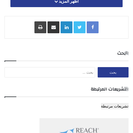
اظهر المزيد
1- سيارة شحن ذات محورين او اكثر 0 – 12
2- رأس قاطر مع نصف مقطورة 0 50 16
3- نصف المقطورة 0 65 13
Facebook
Twitter
LinkedIn
مشاركة عبر البريد
طباعة
4- سيارة شحن قاطرة مع مقطورة 35 18
5- المقطورة 0 50 8
6- حافلة ذات محورين او اكثر 0 – 12
7- حافلة مفصلية 0 – 18
البحث
البحث
عن:
المادة 3
التشريعات المرتبطة
تكون الاحمال المحورية على كل محور من محاور المركبة كما يلي:-
تشريعات مرتبطة
أ- محاور قابلة للتوجيه:-
1- محور منفرد 0 7 اطنان
2- محاور متعاقبة 0 6 اطنان لكل محور