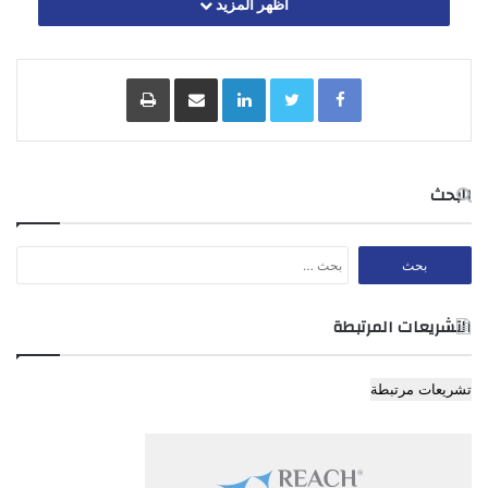
اظهر المزيد
Facebook
Twitter
LinkedIn
مشاركة عبر البريد
طباعة
المادة 3- يرسل الرئيس الدعوة الى اعضاء المجلس لحضور اي من
اجتماعاته قبل الموعد المقرر له بيومين على الاقل، على
ان يرفق بها جدول اعمال الاجتماع وللرئيس في الحالات الاستثنائية
او المستعجلة دعوة المجلس الى الاجتماع بالطريقة
البحث
وخلال المدة التي يراها مناسبة ودون ان تكون مرفقة بجدول الاعمال.
البحث
عن:
المادة 4
التشريعات المرتبطة
المادة 4- للمجلس ان يقرر دعوة اي من موظفي المؤسسة بما في
ذلك مستشاريها الحضور اي من اجتماعات للافادة من خبرته وتقديم
تشريعات مرتبطة
المشورة اليه في المواضيع التي يبحثها المجلس دون ان يكون لذلك
الموظف او المستشار الحق في الاشتراك في التصويت على
قرارات المجلس.