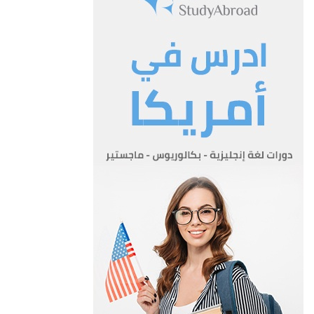
المادة 5
المادة 5- يقدم المدير العام للمجلس البيانات والتقارير والدراسات
والتوصيات المتعلقة بالامور المدرجة على جدول الاعمال
في اجتماعاته او التي او التي يطلبها المجلس وذلك لتمكينه من اتخاذ
القرارات الضرورية والمناسبة للمؤسسة، وفي جميع
الاحوال يترتب على المدير العام ان يعلم المجلس عن اي نقص في
موجودات المؤسسة من البضائع والمواد او عما تحتاج الية
المؤسسة منها وذلك في اول اجتماع يعقده المجلس.
المادة 6
المادة 6- تكون جميع مناقشات المجلس في اجتماعاته سرية، ولا
يجوز افشاؤها بأية صورة من الصور، وللرئيس ان يقرر نشر
قرارات المجلس التي يرى من المناسب نشرها، شريطة ان لا يكون
في ذلك اي ضرر على مصالح المؤسسة وحقوقها.